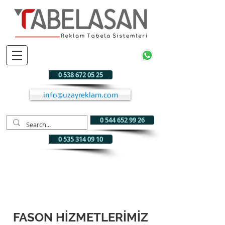
0 538 672 05 25
info@uzayreklam.com
0 544 652 99 26
0 535 314 09 10
FASON HİZMETLERİMİZ